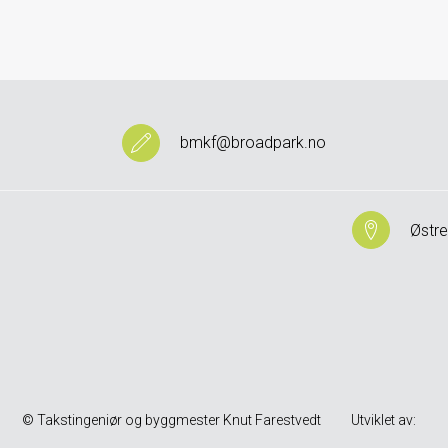
bmkf@broadpark.no
Østre
© Takstingeniør og byggmester Knut Farestvedt
Utviklet av: